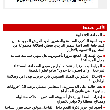
الأكثر تصفحا
الحماقة الانتخابية
بمناسبة الذكرى السابعة والعشرين لعيد العرش المجيد عامل
إقليم قلعة السراغنة سمير اليزيدي يعطي انطلاقة مجموعة من
المشاريع التنموية بالاقليم
من الهمة إلى لقجع مرورا بأخنوش... هل تنتهي سياسة صناعة
"رجل المرحلة"؟
المرابط بعد الإفراج عنه: لا أمارس سوى الصحافة المستقلة
المزعجة.. و”مراسلون بلا حدود” تدعو لغلق القضية
الاحتلال العشوائي للملك العمومي بابن جرير... يهدد امن وسلامة
الراجلين...!
بعد احالته على الدستورية.. المحامي منديلي يرصد 10 “خروقات
دستورية” في قانون المحاماة
إضراب المحامين يدخل أسبوعه السادس.. محاكم مشلولة
ومصالح معطلة ولا بوادر للانفراج
أسود ابن جرير لكرة القدم داخل القاعة...مولود جديد يعزز الساحة