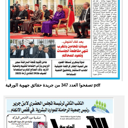
تصفحوا العدد 347 من جريدة حقائق جهوية الورقية pdf