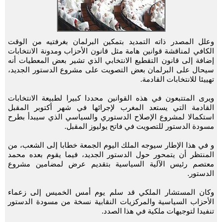
وعلل المصدر ذاته التمديد بتمكين البرلمان بغرفتيه من الوقت
الكافي لمناقشة قوانين هامة مثل قانون الأحزاب ومدونة الانتخابات
إضافة إلى قانون التقطيع الانتخابي الذي تشير بعض المعطيات أنه
سيحال على البرلمان بعض التصويت على مشروع الدستور الجديد،
تهييئا للانتخابات القادمة.
ويرى المتتبعون في هذه القوانين محددا كبيرا لطبيعة الانتخابات
القادمة التي يستعد المغرب لإجرائها في شهر أكتوبر المقبل
استكمالا لمشروع الإصلاح الدستوري والسياسي الذي سيبدأ بطرح
مسودة الدستور للتصويت في فاتح يوليوز المقبل.
و في هذا الإطار سيوجه الملك اليوم الجمعة خطابا إلى الشعب، من
المنتظر أن يتمحور حول الدستور الجديد، فيما يقوم بعده محمد
معتصم رئيس الآلية السياسية بتقديم عرض لمضامين مشروع
الدستور.
وكان المستشار الملكي قد سلم يوم أمس الخميس إلى زعماء
الأحزاب السياسية والمركزيات النقابية نسخة من مسودة الدستور
تنفيدا لتوجيهات ملكية في هذا الصدد.