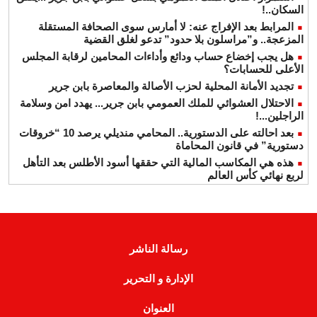
السكان..!
المرابط بعد الإفراج عنه: لا أمارس سوى الصحافة المستقلة
المزعجة.. و”مراسلون بلا حدود” تدعو لغلق القضية
هل يجب إخضاع حساب ودائع وأداءات المحامين لرقابة المجلس
الأعلى للحسابات؟
تجديد الأمانة المحلية لحزب الأصالة والمعاصرة بابن جرير
الاحتلال العشوائي للملك العمومي بابن جرير... يهدد امن وسلامة
الراجلين...!
بعد احالته على الدستورية.. المحامي منديلي يرصد 10 “خروقات
دستورية” في قانون المحاماة
هذه هي المكاسب المالية التي حققها أسود الأطلس بعد التأهل
لربع نهائي كأس العالم
رسالة الناشر
الإدارة و التحرير
العنوان