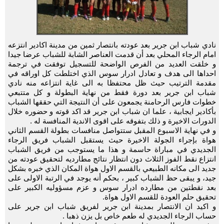
نادي شباب ابن جرير بعد عودته بانتصار ثمين من مدينة اكادير انتزعه
امام الرجاء المحلي بعد أن قدمت العناصر الشابة للشباب عرضا جيدا
و خلقت العديد من الفرص الواضحة للتسجيل توفقت في ترجمة
احداها الى هدف و تعادل ادرار سوس الذي اختلطت كل اوراقه في
مقدمة الترتيب حيث ظل محتفظا به الى غاية انتزاعه منه نادي
شباب ابن جرير بعد دورة فقط من نهاية البطولة و كل متتبعي
خطوات فارس الرحامنة يجمعون على أن النتيجة التي حققها الشباب
بأكادير ايجابية ، علما ان شباب ابن جرير قد اكد قوته و حضوره خلال
الدورات الاخيرة و ذلك بتفوقه على اقوى الاندية المنافسة له .
و في نهاية الاسبوع المقبل ستتواصل منافسات بطولة القسم الثاني
هواة بإجراء الجولة الاخيرة حيث يستقبل الشباب فريق الرجاء
الجديدي في مباراة حاسمة و هذا ما يستوجب من فريق الشباب
انتزاع نقط الفوز الثلاث دون انتظار نتائج مطارديه لتحقيق عودته من
جديد الى مكانه الطبيعي بالقسم الاول هواة المكان الذي خبره بشكل
جيد، و يبقى حظ الشباب كبير ، بحكم أنه يوجد في الرتبة الاولى على
بعد نقطتين من مطارده ادرار سوس و عزم مسؤوليه الكبير على
تحقيق حلم العودة للقسم الاول هواة.
و اكيد ان الانتصار بمدينة ابن جرير لفريق شباب ابن جرير على
حساب الرجاء الجديدي له طعم خاص بل يزن ذهبا .