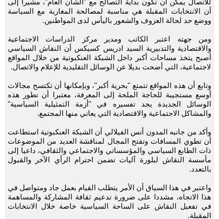
للاتصال يمكن أن تكون بداية التصالح مع "الشأن العام"، مشيرا إلى
أن الانتخابات المقبلة هي مناسبة لمصالحة المغاربة مع السياسة
ووضع حد لحالة العزوف والشعور باليأس لدى المواطنين.
ومن جهته اعتبر الكاتب ومدير مركز الدراسات الاجتماعية
والاقتصادية والتدبيرية السيد ادريس كسيكس أن النقاش السياسي
أصبح يتخذ مساحات أكبر داخل الشبكة العنكبوتية من خلال المواقع
لاجتماعية، التي أضحت بديلا عن الوسائل التقليدية للإعلام والاتصال.
وتابع أن هذه المواقع تتمتع "بحرية أكبر"، وبإمكانها أن تكتسح مجالات
أوسع مستجيبة للحاجة الملحة إلى المعرفة، معتبرا أن تطور هذه
الوسائل الجديدة يجد تفسيره في "أزمة التمثيلية السياسية"
والمشاكل الاجتماعية والاقتصادية التي يعاني منها المجتمع.
وأكد من جانبه المدون أنس الفيلالي أن الشبكة العنكبوتية استطاعت
أن تطوي المسافات وتفتح المجال لمناقشة العديد من الموضوعات
ذات الطابع السياسي والمؤسساتي والاجتماعي والثقافي، داعيا إلى
مأسسة النقاش لبلورة آليات تضمن احترام الرأي الآخر والقبول
بالتعدد.
واعتبر في هذا السياق أن الأمر يتطلب القيام بعمل جاد ومتواصل في
هذا الاتجاه، مشددا على ضرورة تدعيم ثقافة المشاركة والمساهمة
في تفعيل النقاش على الساحة السياسية خاصة خلال الانتخابات
المقبلة.