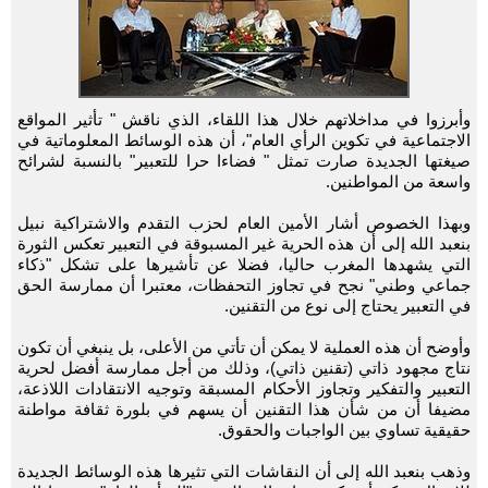
وأبرزوا في مداخلاتهم خلال هذا اللقاء، الذي ناقش " تأثير المواقع
الاجتماعية في تكوين الرأي العام"، أن هذه الوسائط المعلوماتية في
صيغتها الجديدة صارت تمثل " فضاءا حرا للتعبير" بالنسبة لشرائح
واسعة من المواطنين.
وبهذا الخصوص أشار الأمين العام لحزب التقدم والاشتراكية نبيل
بنعبد الله إلى أن هذه الحرية غير المسبوقة في التعبير تعكس الثورة
التي يشهدها المغرب حاليا، فضلا عن تأشيرها على تشكل "ذكاء
جماعي وطني" نجح في تجاوز التحفظات، معتبرا أن ممارسة الحق
في التعبير يحتاج إلى نوع من التقنين.
وأوضح أن هذه العملية لا يمكن أن تأتي من الأعلى، بل ينبغي أن تكون
نتاج مجهود ذاتي (تقنين ذاتي)، وذلك من أجل ممارسة أفضل لحرية
التعبير والتفكير وتجاوز الأحكام المسبقة وتوجيه الانتقادات اللاذعة،
مضيفا أن من شأن هذا التقنين أن يسهم في بلورة ثقافة مواطنة
حقيقية تساوي بين الواجبات والحقوق.
وذهب بنعبد الله إلى أن النقاشات التي تثيرها هذه الوسائط الجديدة