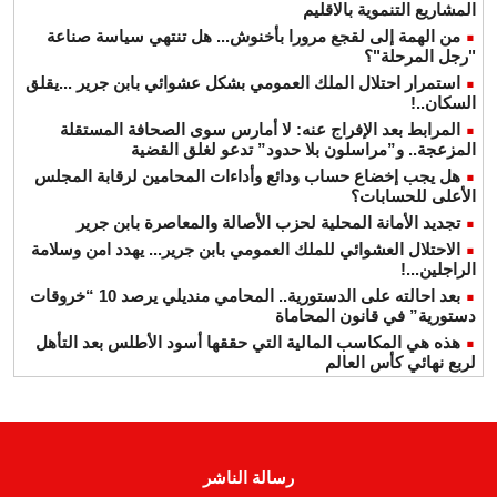
المشاريع التنموية بالاقليم
من الهمة إلى لقجع مرورا بأخنوش... هل تنتهي سياسة صناعة
"رجل المرحلة"؟
استمرار احتلال الملك العمومي بشكل عشوائي بابن جرير ...يقلق
السكان..!
المرابط بعد الإفراج عنه: لا أمارس سوى الصحافة المستقلة
المزعجة.. و”مراسلون بلا حدود” تدعو لغلق القضية
هل يجب إخضاع حساب ودائع وأداءات المحامين لرقابة المجلس
الأعلى للحسابات؟
تجديد الأمانة المحلية لحزب الأصالة والمعاصرة بابن جرير
الاحتلال العشوائي للملك العمومي بابن جرير... يهدد امن وسلامة
الراجلين...!
بعد احالته على الدستورية.. المحامي منديلي يرصد 10 “خروقات
دستورية” في قانون المحاماة
هذه هي المكاسب المالية التي حققها أسود الأطلس بعد التأهل
لربع نهائي كأس العالم
رسالة الناشر