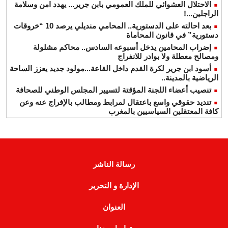
الاحتلال العشوائي للملك العمومي بابن جرير... يهدد امن وسلامة
الراجلين...!
بعد احالته على الدستورية.. المحامي منديلي يرصد 10 “خروقات
دستورية” في قانون المحاماة
إضراب المحامين يدخل أسبوعه السادس.. محاكم مشلولة
ومصالح معطلة ولا بوادر للانفراج
أسود ابن جرير لكرة القدم داخل القاعة...مولود جديد يعزز الساحة
الرياضية بالمدينة..
تنصيب أعضاء اللجنة المؤقتة لتسيير المجلس الوطني للصحافة
تنديد حقوقي واسع باعتقال لمرابط ومطالب بالإفراج عنه وعن
كافة المعتقلين السياسيين بالمغرب
رسالة الناشر
الإدارة و التحرير
العنوان