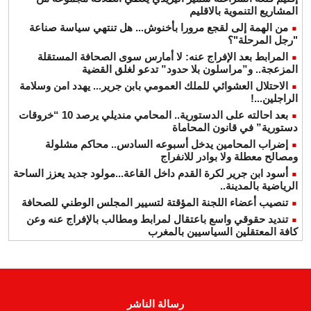
المشاريع التنموية بالاقليم
من الهمة إلى لقجع مرورا بأخنوش... هل تنتهي سياسة صناعة
"رجل المرحلة"؟
المرابط بعد الإفراج عنه: لا أمارس سوى الصحافة المستقلة
المزعجة.. و”مراسلون بلا حدود” تدعو لغلق القضية
الاحتلال العشوائي للملك العمومي بابن جرير... يهدد امن وسلامة
الراجلين...!
بعد احالته على الدستورية.. المحامي منديلي يرصد 10 “خروقات
دستورية” في قانون المحاماة
إضراب المحامين يدخل أسبوعه السادس.. محاكم مشلولة
ومصالح معطلة ولا بوادر للانفراج
أسود ابن جرير لكرة القدم داخل القاعة...مولود جديد يعزز الساحة
الرياضية بالمدينة..
تنصيب أعضاء اللجنة المؤقتة لتسيير المجلس الوطني للصحافة
تنديد حقوقي واسع باعتقال لمرابط ومطالب بالإفراج عنه وعن
كافة المعتقلين السياسيين بالمغرب
رسالة الناشر