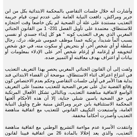
وأشارت أنه خلال جلسات التقاضي بالمحكمة الابتدائية بكل من ابن
جرير ومراكش، دافعت النيابة العامة على عددم ثبوت قيام جريمة
التعذيب مستندة على علة أن الضحية لم يكن خاضعاً وقت احتجازه
للاستنطاق، معتمدة على تأويل الفصل 231- 1 من القانون الجنائي
المغربي الذي يعرف التعذيب كونه “ هو كل إيذاء جسدي أو نفسي
يسبب ألماً شديداً، يرتكبه عمداً موظف عمومي شرطة، درك، رجال
سلطة أو أي شخص آخر، أو بتحريض أو سكوت منه، في حق شخص
لتخويفه أو إرغامه أو إرغام شخص آخر على الإدلاء بمعلومات أو
بيانات أو اعتراف بهدف معاقبته أو التمييز ضده.
ولفت إلى أن القانون الجنائي المغربي يحصر بهذا التعريف التعذيب
في انتزاع اعتراف اثناء الاستنطاق، موضحة أن القضاء الابتدائي فند
بداية هذا الأمر في أولى جلسات التقاضي وحكم بعدم الاختصاص كون
وقائع القضية تدل على تعرض الضحية للتعذيب معتمدا على التعريف
الواسع لاتفاقية مناهضة التعذيب، وبالتالي تشكل الأفعال المرتكبة
في حق الضحية ياسين شبلي جناية، إلا أن هذه الأحكام ألغتها
المحكمة الاستئنافية بابن جرير ومراكش مبنية طرح وتأويل النيابة
العامة، واستبعدت التكييف القانوني للتعذيب مع اتفاقية مناهضة
التعذيب وأصدرت أحكاماً مخففة.
وانتقدت الأسرة عدم مواءمة التشريع الوطني مع اتفاقية مناهضة
التعذيب، والذي يعد إخلالا بالمادة 26 من اتفاقية فيينا لقانون