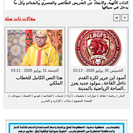
الذات الالهية. والابتعاد عن التحريض الطائفي والعنصري والشتائم وكل ما
يدخل في سياقها
<
>
مقالات ذات صلة
الخميس 30 يوليو 2026 - 03:13
الجمعة 31 يوليو 2026 - 03:11
أسود ابن جرير لكرة القدم
هذا النص الكامل للخطاب
داخل القاعة...مولود جديد يعزز
الملكي
الساحة الرياضية بالمدينة..
أخبار
|
رياضة
|
ثقافة
|
حوارات
|
تحقيقات
|
آراء
|
خدمات
|
افتتاحية
|
فيديو
|
اقتصاد
|
منوعات
|
الفضاء المفتوح
|
بيانات
|
الإدارة و التحرير