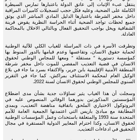
ينتقل عبء الإثبات إلى عاتق الدولة باعتبارها تمارس السيطرة
الكاملة على الضحية، وعليه فكل حجب لتسجيلات كاميرات المراقبة
داخل مخفر الشرطة باعتبارها الدليل المادي المباشر الذي يوثق
جميع لحظات تواجد الضحية أثناء الحراسة النظرية يقوض قرينة
الشفافية ويخل بواجب التحقيق الفعال وبالتالي الاخلال بالمحاكمة
العادلة.
وتطرقت الأسرة في ذات المراسلة للغياب الكلي للآلية الوطنية
لحماية حقوق الانسان، وتقاعسها وعدم قيامها بالدور المنوط بها
كمؤسسة دستورية “ مستقلة “ ومعها للمجاس الوطني لحقوق
الانسان في قضية التعذيب المفضي للموت داخل مخفر شرطة
المنطقة الأمنية الإقليمية بابن جرير، والاكتفاء بسرد ما جاء في بلاغ
الوكيل العام لمحكمة الاستئناف بمراكش، كما جاء في التقرير
السنوي للمجلس الوطني لحقوق الانسان لسنة 2022.
وسجلت أن هذا الغياب يثير تساؤلات جدية بشأن مدى اضطلاع
المؤسستين المذكورتين بدورهما الوقائي المنصوص عليه في
البروتوكول الاختياري الملحق باتفاقية مناهضة التعذيب، وبمدى
المطابقة مع مبادئ باريس التي اعتمدنها الجمعية العامة للأمم
المتحدة سنة 1993 والمتعلقة باستحداث وعمل المؤسسات الوطنية
لحقوق الانسان، وكذا احترام المعايير الدولية المستقرة في مجال
التحقيق في ادعاءات التعذيب.