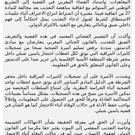
المعاهدات، واستناد القضاء المغربي في القضية إلى التشريع
الوطني غير المتوائم مع اتفاقية مناهضة التعذيب يعد مخالفة للمادة
27 من اتفاقية فيينا. معتبرة أن اشتراط انتزاع الاعتراف أثناء جلسات
الاستنطاق كشرط لقبول ادعاء التعذيب يمثل احتكاماً إلى فهم
داخلي ضيق وبالتالي يتعارض مع التقيد بالالتزام الدولي.
وأكدت أن التفسير القضائي المعتمد في هذه القضية والتعريف
الضيق للتعذيب بالقانون الجنائي المغربي يتعارضان مع مبادئ
الدستور، منددة برفض تسليم أسرة الضحية نسخا من تسجيلات
كامرات المراقبة التي توثق لكل لحظات احتجاز ياسين شبلي داخل
مخفر شرطة المنطقة الأمنية الإقليمية بابن جرير ضدا على الدستور
وعلى القانون المتعلق بالحق في المعلومة.
وشددت الأسرة على أن تسجيلات كاميرات المراقبة داخل مخفر
الشرطة هي الدليل المادي المباشر الذي يوثق جميع لحظات تواجد
الضحية أثناء الحراسة النظرية، وأن امتناع السلطات المختصة من
تمكين الأسرة من نسخ من هذه التسجيلات، يشكل مساساً بضمانات
المحاكمة العادلة وخرقاً للحق في الحصول على المعلومات، وإخلالاً
بواجب حفظ الأدلة في حالات الوفاة أثناء الاحتجاز كما هو الشأن في
قضية ياسين شبلي.
وأبرزت أن الحق في معرفة الحقيقة بشأن الانتهاكات الجسيمة
وخاصة التعذيب المفضي إلى الموت يعتبر حقا مكرسا في القانون
الدولي لحقوق الإنسان، حيث أنه في حالات الوفاة أثناء الاحتجاز