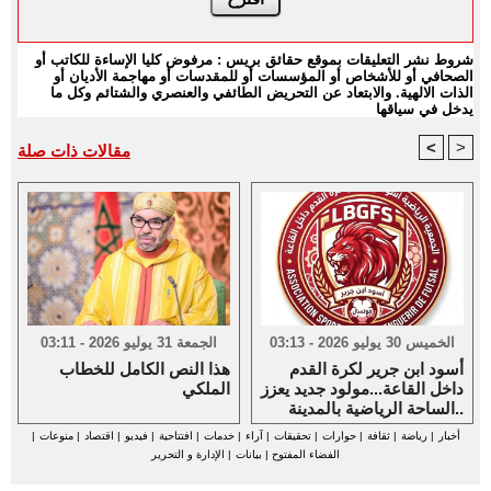
شروط نشر التعليقات بموقع حقائق بريس : مرفوض كليا الإساءة للكاتب أو
الصحافي أو للأشخاص أو المؤسسات أو للمقدسات أو مهاجمة الأديان أو
الذات الالهية. والابتعاد عن التحريض الطائفي والعنصري والشتائم وكل ما
يدخل في سياقها
<
>
مقالات ذات صلة
الخميس 30 يوليو 2026 - 03:13
الجمعة 31 يوليو 2026 - 03:11
أسود ابن جرير لكرة القدم
هذا النص الكامل للخطاب
داخل القاعة...مولود جديد يعزز
الملكي
الساحة الرياضية بالمدينة..
أخبار
|
رياضة
|
ثقافة
|
حوارات
|
تحقيقات
|
آراء
|
خدمات
|
افتتاحية
|
فيديو
|
اقتصاد
|
منوعات
|
الفضاء المفتوح
|
بيانات
|
الإدارة و التحرير