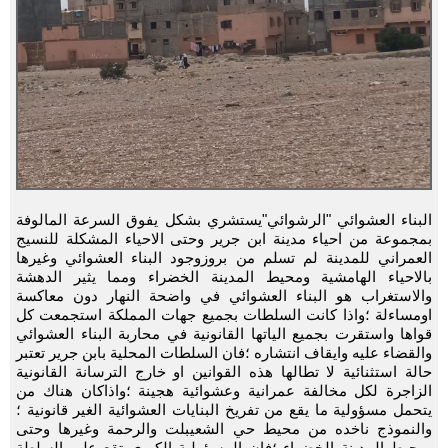
البناء العشوائي "الرشوائي"يستشري بشكل يفوق السرعة المالوفة
بمجموعة من احياء مدينة ابن جرير وحتى الاحياء المشكلة للنسيج
العمراني للمدينة لم تسلم من بروزوجود البناء العشوائي وغيرها
بالاحياء الهامشية ومحيط المدينة الخضراء ومما يثير الدهشة
والاستغراب هو البناء العشوائي في واضحة النهار دون معاكسة
اومساءلة ؛واذا كانت السلطات بجميع جهات المملكة استجمعت كل
قواها واستقرت بجميع الياتها القانونية في محاربة البناء العشوائي
والقضاء عليه وايقاف انتشاره ؛فان السلطات المحلية بابن جرير تعتبر
حالة استثنائية لا تطالها هذه القوانين او خارج الترسانة القانونية
الزاجرة لكل مخالفة عمرانية وعشوائية هجينة ؛واذاكان هناك من
يتحمل مسؤولية ما يقع من تفريخ البنايات العشوائية الغير قانونية ؛
والنموذج ناخده من محيط حي الشعيبلت والرحمة وغيرها وحتى
بمحيط المدينة الخضراء ؛فان المسؤولية الكبرى تقع على السلطة