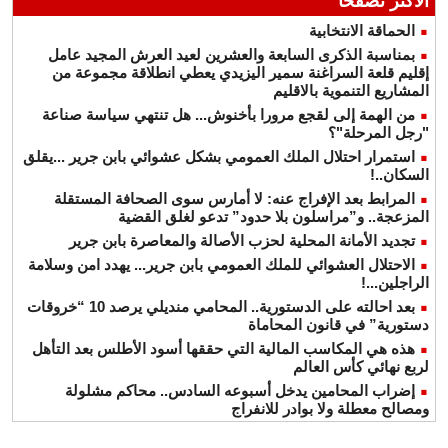
الأكثر تصفحا
الحماقة الانتخابية
بمناسبة الذكرى السابعة والعشرين لعيد العرش المجيد عامل
إقليم قلعة السراغنة سمير اليزيدي يعطي انطلاقة مجموعة من
المشاريع التنموية بالاقليم
من الهمة إلى لقجع مرورا بأخنوش... هل تنتهي سياسة صناعة
"رجل المرحلة"؟
استمرار احتلال الملك العمومي بشكل عشوائي بابن جرير ...يقلق
السكان..!
المرابط بعد الإفراج عنه: لا أمارس سوى الصحافة المستقلة
المزعجة.. و”مراسلون بلا حدود” تدعو لغلق القضية
تجديد الأمانة المحلية لحزب الأصالة والمعاصرة بابن جرير
الاحتلال العشوائي للملك العمومي بابن جرير... يهدد امن وسلامة
الراجلين...!
بعد احالته على الدستورية.. المحامي منديلي يرصد 10 “خروقات
دستورية” في قانون المحاماة
هذه هي المكاسب المالية التي حققها أسود الأطلس بعد التأهل
لربع نهائي كأس العالم
إضراب المحامين يدخل أسبوعه السادس.. محاكم مشلولة
ومصالح معطلة ولا بوادر للانفراج