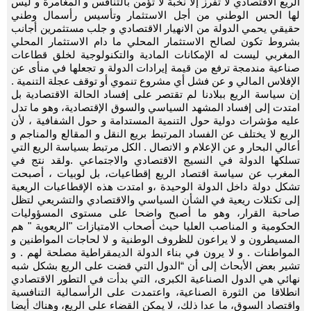
الريع الاقتصادي لا تفرز إلا نخبة لا تؤمن بالتنافس و المغامرة و ليس
لها الحس الوطني من أجل الاستثمار وتأسيس رأسمال وطني
حقيقي يحمي الدولة من الانهيار الاقتصادي و جلب مستثمرين أجانب
بشروط تكون لصالح الاستثمار المحلي ما دام الاستثمار المحلي
المغربي ليست له الإمكانات المادية والتكنولوجية لخلق قطاعات
صناعية مندمجة ترفع من قيمة إيرادات الدولة و تجعلها في منأى عن
الإفلاس المالي و عن فشل أي مشروع تنموي أو توقف عجلة التنمية .
إن سياسة الريع ببلادنا لم تقتصر على إفساد الحالة الاقتصادية بل
امتدت إلى إفساد المشهد السياسي والسوق الإقتصادية، وهو ما تدل
عليه مؤشرات دولية حول التنمية المستدامة و حول الشفافية ، لأن
الريع لا يختلف عن الفساد المرتبط بريع النقل و المقالع والمناجم و
أعالي البحار و عن الإعلام و الاتصال . الكل مرتبط بسياسة الريع التي
تسلكها الدولة في النسيج الاقتصادي والاجتماعي .ولقد نتج في
المغرب عن سياسة اقتصاد الريع إقطاعيات، بل لوبيات ، أصبحت
تشكل دولة داخل الدولة الوحيدة ،و امتدت هذه الإقطاعيات الريعية
إلى تكتلات ريعية في الشأن السياسي والاقتصادي والتشريعي لتظل
صاحبة القرار، وهو ما أصبح واضحا على مستوى المسؤوليات
الحكومية و المناصب العليا حيث أصحاب الامتيازات "الريعوية " هم
المسيطرون و لا يراعون للظروف الوطنية و لا لحاجات المواطنين و
المواطنات . و لا يرون في بناء الدولة الديمقراطية مصلحة لهم . و
تشير بعض الأبحاث إلى أن “الدول التي قضت على الريع بشكل شبه
نهائي هي الدول الصناعية الكبرى، التي بدأت في التطور الاقتصادي
انطلاقا من الثورة الصناعية، واعتمدت على الرأسمالية التنافسية
واقتصاد السوق، ما عدا ذلك، لا يمكن القضاء على الريع، وهناك أيضا