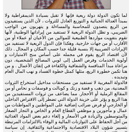
لما تكون الدولة دولة ريعية فإنها لا تقبل بسيادة الديمقراطية ولا
بمبدأ العدالة الجبائية و التوزيع العادل للثروات ، لأن الذين يستفيدون
من الريع يتصدون للمحاسبة والمساءلة و يتهربون من الواجب
الضريبي، و تظل الدولة الريعية لا تستفيد من إيراداتها الوطنية، لأنها
تقوم بتفويت مواردها الطبيعية للموالين من الأعيان أو عملاء أو من
الأقارب أو من جهات خارجية. وهكذا فإن الدول الريعية لا تستفيد من
الإيرادات الضريبية إلا بنسبة قليلة جدا حسب المكان و المجال . ذلك
لأن اقتصاد الريع يقوم في مجمله على أساس منح الامتيازات و
أولوية الخدمات وفرص العمل إلى لوبي المصالح الشخصية، دون
مراعاة مبدأ المنافسة والشفافية والكفاءة في إتقان الأعمال . و من
هنا تكمن خطورة الريع، مثلها كمثل خطوة الفساد و نهب المال العام
وتبديده .
فالدولة المغربية لا تستفيد من مستحقات مداخيل استخراج الثروات
المعدنية، من ذهب و فضة و زنك و كوبالت و فوسفات و نحاس أو من
المقالع الرملية أو الأحجار. مما يضاعف من ثروات المستفيدين من
هذا الريع و يؤثر على خزينة الدولة التي تضطر إلى الاقتراض الداخلي
أو الخارجي أو فرض ضرائب إضافية على المواطنين و المواطنات من
عمال و مأجورين و موظفي القطاع العام و الخاص و التجار الصغار
والمتوسطين والزيادة في الأسعار و إلغاء دعم بعض المواد الغذائية
من أجل الحفاظ على التوازنات المالية و الوفاء بالالتزامات المرتبطة
بتسيير شؤون البلاد الاقتصادية والاجتماعية والثقافية. إن سياسة