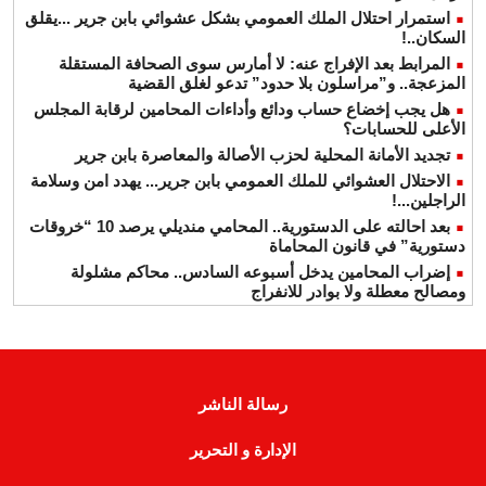
استمرار احتلال الملك العمومي بشكل عشوائي بابن جرير ...يقلق
السكان..!
المرابط بعد الإفراج عنه: لا أمارس سوى الصحافة المستقلة
المزعجة.. و”مراسلون بلا حدود” تدعو لغلق القضية
هل يجب إخضاع حساب ودائع وأداءات المحامين لرقابة المجلس
الأعلى للحسابات؟
تجديد الأمانة المحلية لحزب الأصالة والمعاصرة بابن جرير
الاحتلال العشوائي للملك العمومي بابن جرير... يهدد امن وسلامة
الراجلين...!
بعد احالته على الدستورية.. المحامي منديلي يرصد 10 “خروقات
دستورية” في قانون المحاماة
إضراب المحامين يدخل أسبوعه السادس.. محاكم مشلولة
ومصالح معطلة ولا بوادر للانفراج
رسالة الناشر
الإدارة و التحرير