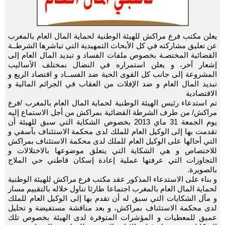
يعلن مكتب فرع مراكش للهيئة الوطنية لحماية المال العام بالمغرب
عن تعليق مشاركته في كل الأبحاث التمهيدية التي تباشرها الشرطــة
القضائية المختصـة بخصوص ملفات الفساد و تبديد المال العام إلى
إشعار آخر، و يعلن استمراره في النضال بمختلف الأساليب
المشروعة إلى جانب كل القوى الحية ضد الفســاد و اقتصاد الريع و
تبديد المال العام و ضد الإفلات من العقاب في الجرائم المالية و
الاقتصادية
تم استدعاء رئيس الهيئة الوطنية لحماية المال العام بالمغرب /فرع
مراكش/ من طرف الشرطة القضائية بمراكش من أجل الاستماع إليه
يوم الجمعة 31 ماي 2013 بخصوص الشكاية التي سبق للهيئة أن
تقدمت بها إلى الوكيل العام للملك لدى محكمة الاستئناف بآسفي و
التي أحالها على الوكيل العام للملك لدى محكمة الاستئناف بمراكش
للاختصاص و هي الشكاية التي يتعلق موضوعها بالاختلالات و
التجاوزات التي عرفتها عملية إعادة إسكان قاطني حي الملاح
بالصويرة.
و بناء على الاستدعاء المذكور عقد مكتب فرع مراكش للهيئة الوطنية
لحماية المال العام بالمغرب اجتماعا طارئا تناول خلاله بالتقييم مسار
و مآل الشكايات التي سبق له أن تقدم بها إلى الوكيل العام للملك
لدى محكمة الاستئناف بمراكش، و بعد مناقشة مستفيضة و تحليل
عميق للمعطيات و المؤشرات المتوفرة لدى الهيئة بخصوص تلك