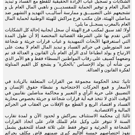
الشكايات و تسجيل غياب الإرادة الحقيقية للقطع مع الفساد و تبديد
المال العام و توفير الحماية للمفسديـــن و ناهبي المال العام بل و
تشجيعهم على التضييـــق و ممارسة أساليــب التهديد و التشهير ضد
مناضلي الهيئة، فإن مكتب فرع مراكش للهيئة الوطنية لحماية المال
العام بالمغرب يسجــل ما يلي:
أولا: لقد سبق لمكتب فرع الهيئة أن سجل ايجابية إحالة كل الشكايات
التي تقدم بها على الشرطة القضائية المختصة إلا أن طول المدة
التي استغرقتها الأبحاث التمهيدية و غياب قرارات جريئة و شجاعة
ضد المتورطين في جرائم الفساد و تبديد المال العام لا يبعث على
الارتياح و يولد انطباعا لدى الرأي العام بأن القانون و العدالة قد تم
وضعهما كسيف على رقاب المواطنين البسطاء فقط و هو الأمر الذي
من شأنه أن يولد الإحساس "بالحكرة" و يشجع كل القيم المناوئة
لفكرة القانون و العدالة.
ثانيا: تتخذ الحكومة مجموعة من القرارات المتعلقة بالزيادة في
الأسعار و قمع الحركات الاحتجاجية و نشطاء حقوق الإنسان و
التضييق على حرية الرأي و التعبير و محاكمة مناضلين نقابيين في
الوقت الذي لا تتخذ فيه أية قرارات شجاعة و جريئة بخصوص محاربة
الفساد و اقتصاد الريع و القطع مع الإفلات من العقاب في الجرائم
المالية و الاقتصادية.
ثالثا: إن محكمة الاستئناف بمراكش و لحدود الآن و لمدة تقارب
السنة لا تتوفر على وكيل عام للملك قادر على اتخاذ القرارات
الشجاعة و الجرئية و تتوفر فقط على ثلاثة قضاة للتحقيق يشمل
نفوذ اختصاصهم خمسة أقاليم كبرى ضمنهم قاض مكلف بجرائم