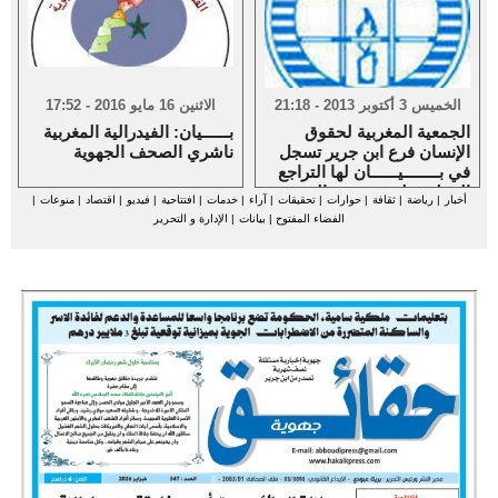
الخميس 3 أكتوبر 2013 - 21:18
الاثنين 16 مايو 2016 - 17:52
الجمعية المغربية لحقوق
بــــــيان: الفيدرالية المغربية
الإنسان فرع ابن جرير تسجل
ناشري الصحف الجهوية
في بــــــــيــــــان لها التراجع
الخطير على مستوى الحقوق
أخبار
|
رياضة
|
ثقافة
|
حوارات
|
تحقيقات
|
آراء
|
خدمات
|
افتتاحية
|
فيديو
|
اقتصاد
|
منوعات
|
الأساسية للمواطنين
الفضاء المفتوح
|
بيانات
|
الإدارة و التحرير