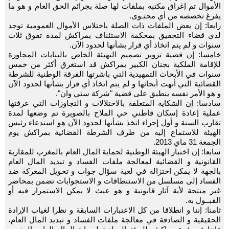
الأموال تم إغراق مكتبه بملفات لها صلة بجرائم الحق العام و هو ما
يفرغ تخصصه من أي محتـوى.
رابعا: إن بعض الملفات ذات الصلة باختلاس الأموال العمومية توجد
لدى قضاء التحقيق بمحكمة الاستئناف بمراكش لمدة تفوق ثلاث
سنوات و لم يتم اتخاذ أي قرار بشأنها لحدود الآن.
خامسا: إن قضية تزوير تصميم التهيئة الخاص بالبنايات المجاورة
للإقامة الملكية بجنان الكبير بمراكش قد استغرق أكثر من خمس
سنوات في الأبحاث التمهيدية التي باشرتها الفرقة الوطنية للشرطة
القضائية التي أنهت أبحاثها و لم يتم اتخاذ أي قرار بشأنها لحدود الآن
و هو الأمر نفسه ينطبق على قضية "شركة ستي وان".
سادسا: إن الشكاية المتعلقة بالاختلالات و التجاوزات التي عرفتها
عملية إعادة إسكان قاطني حي الملاح بالصويرة تم وضعها لمدة
تقارب السنة و أول إجراء اتخذ بشأنها لحدود الآن هو استدعاء رئيس
الهيئة للاستماع إليه من طرف الشرطة القضائية بمراكش يوم
الجمعة 31 ماي 2013.
سابعا: إن اختيار الهيئة الوطنية لحماية المال العام بالمغرب للمقاربة
القانونية و القضائية لمعالجة ملفات الفساد و تبديد المال العام
بالجهة لا يمكن اختزاله في لعبة سؤال جواب و تحويل المعركة ضد
الفساد إلى مسلسل من الاستنطاقات و الاستجوابات تضمن بمحاضر
غير منتجة لأية آثار قانونية و هو عبث لا يمكن الاستمرار فيه أو
القبــول به.
ثامنا: إننا و انطلاقا من كل الاعتبارات السابقة و نظرا لغياب الإرادة
الحقيقية و الصادقة في معالجة ملفات الفساد و تبديد المال العام،