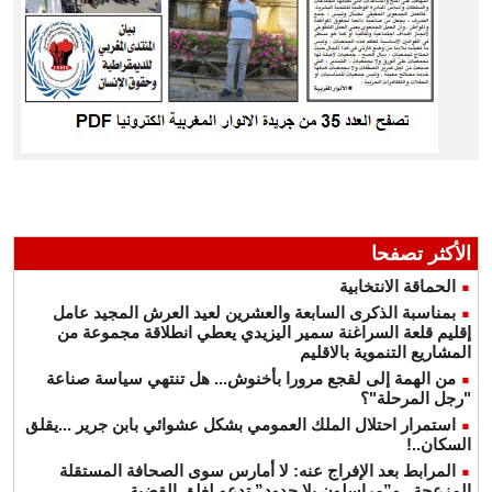
الأكثر تصفحا
الحماقة الانتخابية
بمناسبة الذكرى السابعة والعشرين لعيد العرش المجيد عامل
إقليم قلعة السراغنة سمير اليزيدي يعطي انطلاقة مجموعة من
المشاريع التنموية بالاقليم
من الهمة إلى لقجع مرورا بأخنوش... هل تنتهي سياسة صناعة
"رجل المرحلة"؟
استمرار احتلال الملك العمومي بشكل عشوائي بابن جرير ...يقلق
السكان..!
المرابط بعد الإفراج عنه: لا أمارس سوى الصحافة المستقلة
المزعجة.. و”مراسلون بلا حدود” تدعو لغلق القضية