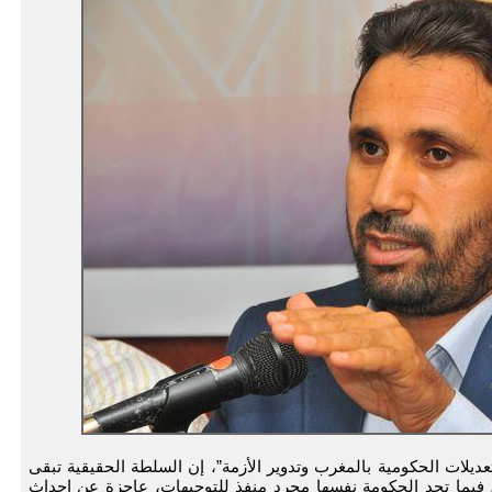
ديلات الحكومية بالمغرب وتدوير الأزمة”، إن السلطة الحقيقية تبقى
 فيما تجد الحكومة نفسها مجرد منفذ للتوجيهات، عاجزة عن إحداث