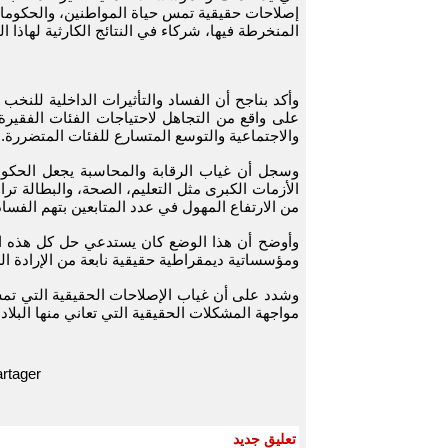
إصلاحات حقيقية تمس حياة المواطنين، والحكومات
المنخرطة فيها، شركاء في النتائج الكارثية لهاذا ا
وأكد بناجح أن الفساد والتأثيرات الداخلية للنخب
على واقع من التجاهل لاحتياجات الفئات الفقيرة
والاجتماعية والتوسع المتسارع للفئات المتضررة.
وسجل أن غياب الرقابة والمحاسبة يجعل الحكوم
الأزمات الكبرى مثل التعليم، الصحة، والبطالة تر
من الارتفاع المهول في عدد المتابعين بتهم الفسا
وأوضح أن هذا الوضع كان يستدعي حل كل هذه ا
ومؤسساتية ديمقراطية حقيقية نابعة من الإرادة ال
وشدد على أن غياب الإصلاحات الحقيقية التي تم
مواجهة المشكلات الحقيقية التي تعاني منها البل
rtager
تعليق جديد