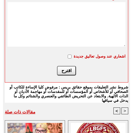
اشعاري عند وصول تعاليق جديدة
شروط نشر التعليقات بموقع حقائق بريس : مرفوض كليا الإساءة للكاتب أو
الصحافي أو للأشخاص أو المؤسسات أو للمقدسات أو مهاجمة الأديان أو
الذات الالهية. والابتعاد عن التحريض الطائفي والعنصري والشتائم وكل ما
يدخل في سياقها
<
>
مقالات ذات صلة