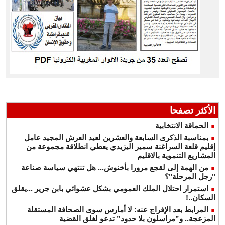
الأكثر تصفحا
الحماقة الانتخابية
بمناسبة الذكرى السابعة والعشرين لعيد العرش المجيد عامل
إقليم قلعة السراغنة سمير اليزيدي يعطي انطلاقة مجموعة من
المشاريع التنموية بالاقليم
من الهمة إلى لقجع مرورا بأخنوش... هل تنتهي سياسة صناعة
"رجل المرحلة"؟
استمرار احتلال الملك العمومي بشكل عشوائي بابن جرير ...يقلق
السكان..!
المرابط بعد الإفراج عنه: لا أمارس سوى الصحافة المستقلة
المزعجة.. و”مراسلون بلا حدود” تدعو لغلق القضية