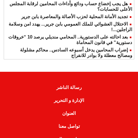
هل يجب إخضاع حساب ودائع وأداءات المحامين لرقابة المجلس
الأعلى للحسابات؟
تجديد الأمانة المحلية لحزب الأصالة والمعاصرة بابن جرير
الاحتلال العشوائي للملك العمومي بابن جرير... يهدد امن وسلامة
الراجلين...!
بعد احالته على الدستورية.. المحامي منديلي يرصد 10 “خروقات
دستورية” في قانون المحاماة
إضراب المحامين يدخل أسبوعه السادس.. محاكم مشلولة
ومصالح معطلة ولا بوادر للانفراج
رسالة الناشر
الإدارة و التحرير
العنوان
تواصل معنا