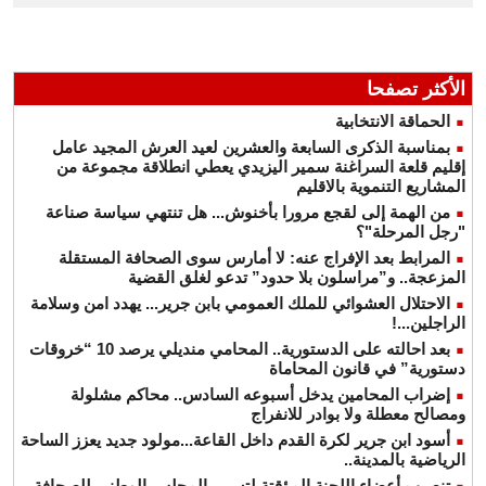
الأكثر تصفحا
الحماقة الانتخابية
بمناسبة الذكرى السابعة والعشرين لعيد العرش المجيد عامل
إقليم قلعة السراغنة سمير اليزيدي يعطي انطلاقة مجموعة من
المشاريع التنموية بالاقليم
من الهمة إلى لقجع مرورا بأخنوش... هل تنتهي سياسة صناعة
"رجل المرحلة"؟
المرابط بعد الإفراج عنه: لا أمارس سوى الصحافة المستقلة
المزعجة.. و”مراسلون بلا حدود” تدعو لغلق القضية
الاحتلال العشوائي للملك العمومي بابن جرير... يهدد امن وسلامة
الراجلين...!
بعد احالته على الدستورية.. المحامي منديلي يرصد 10 “خروقات
دستورية” في قانون المحاماة
إضراب المحامين يدخل أسبوعه السادس.. محاكم مشلولة
ومصالح معطلة ولا بوادر للانفراج
أسود ابن جرير لكرة القدم داخل القاعة...مولود جديد يعزز الساحة
الرياضية بالمدينة..
تنصيب أعضاء اللجنة المؤقتة لتسيير المجلس الوطني للصحافة